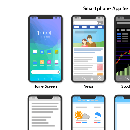
編成の秘訣
ク10選