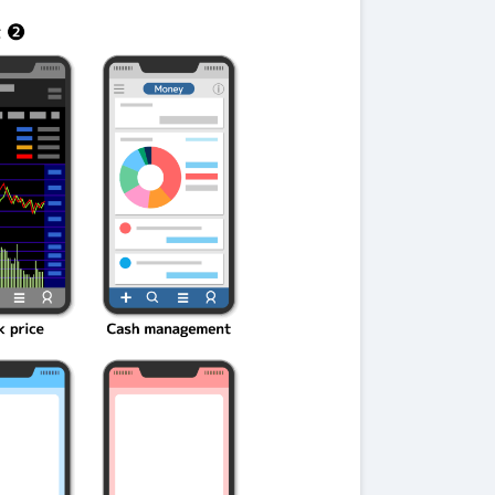
伝説を解明！
第