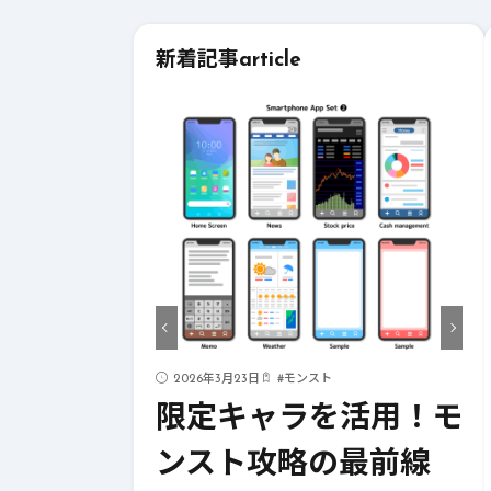
新着記事
article
ド
2026年3月23日
#
モンスト
ストライク
限定キャラを活用！モ
！成功への
ンスト攻略の最前線