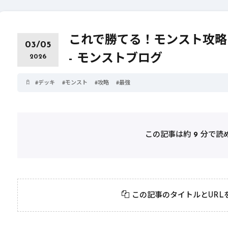
これで勝てる！モンスト攻略
03/05
- モンストブログ
2026
#
デッキ
#
モンスト
#
攻略
#
最強
この記事は約
9
分で読
2026年3月23日
#
パーティ
2026年3月23日
#
テクニック
モンスト攻略に役立
絶対に知って
この記事のタイトルとURL
つ！おすすめパーティ
モンスト攻略