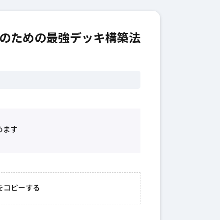
のための最強デッキ構築法
めます
2026年3月23日
#
ガチャ
202
おきたい
ガチャ運がアップする
モ
をコピーする
テクニッ
かも？モンストの都市
初