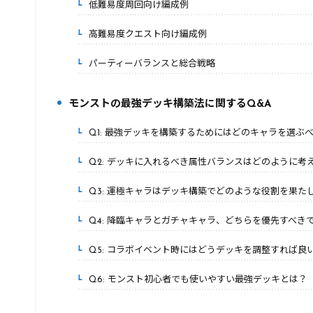
低難易度周回向け編成例
2-3.
高難易度クエスト向け編成例
2-4.
パーティーバランスと総合戦略
2-5.
モンストの最強デッキ構築法に関するQ&A
3.
Q1: 最強デッキを構築するためにはどのキャラを選ぶ
3-1.
Q2: デッキに入れるべき属性バランスはどのように考
3-2.
Q3: 運極キャラはデッキ構築でどのような役割を果た
3-3.
Q4: 降臨キャラとガチャキャラ、どちらを優先すべき
3-4.
Q5: コラボイベント時にはどうデッキを調整すれば良
3-5.
Q6: モンスト初心者でも使いやすい最強デッキとは？
3-6.