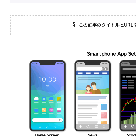
2026年3月23日
#
パーティ
2026年3月23日
#
テクニック
モンスト攻略に役立
絶対に知って
この記事のタイトルとURL
つ！おすすめパーティ
モンスト攻略
編成の秘訣
ク10選