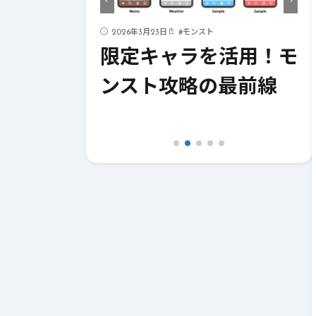
ド
2026年3月23日
#
モンスト
ストライク
限定キャラを活用！モ
！成功への
ンスト攻略の最前線