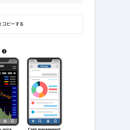
2026年3月23日
#
ガチャ
202
おきたい
ガチャ運がアップする
モ
をコピーする
テクニッ
かも？モンストの都市
初
伝説を解明！
第