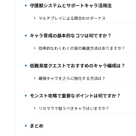
守護獣システムとサポートキャラ活用法
7.
マルチプレイによる顔合わせボーナス
7-1.
キャラ育成の基本的なコツは何ですか？
8.
効率的なわくわくの実の厳選方法はありますか？
8-1.
低難易度クエストでおすすめのキャラ編成は？
9.
最強キャラをさらに強化する方法は？
9-1.
モンスト攻略で重要なポイントは何ですか？
10.
リセマラで狙うべきキャラはいますか？
10-1.
まとめ
11.