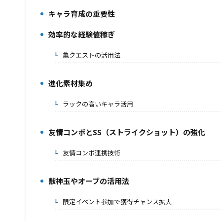
キャラ育成の重要性
2.
効率的な経験値稼ぎ
3.
亀クエストの活用法
3-1.
進化素材集め
4.
ラックの高いキャラ活用
4-1.
友情コンボとSS（ストライクショット）の強化
5.
友情コンボ連携技術
5-1.
獣神玉やオーブの活用法
6.
限定イベント参加で獲得チャンス拡大
6-1.