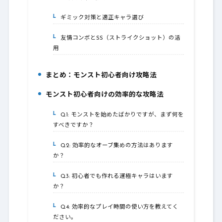
4.
ギミック対策と適正キャラ選び
4-1.
友情コンボとSS（ストライクショット）の活
4-2.
用
まとめ：モンスト初心者向け攻略法
5.
モンスト初心者向けの効率的な攻略法
6.
Q1: モンストを始めたばかりですが、まず何を
6-1.
すべきですか？
Q2: 効率的なオーブ集めの方法はあります
6-2.
か？
Q3: 初心者でも作れる運極キャラはいます
6-3.
か？
Q4: 効率的なプレイ時間の使い方を教えてく
6-4.
ださい。