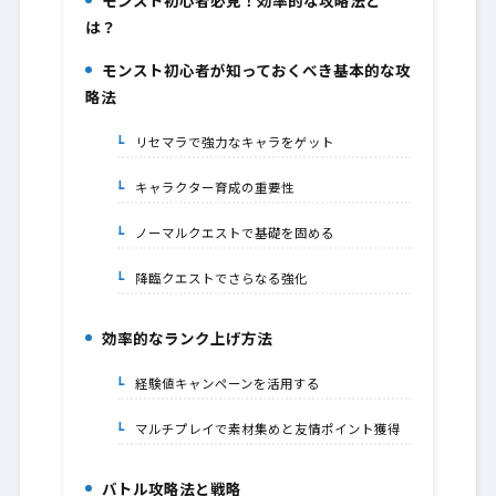
モンスト初心者必見！効率的な攻略法と
1.
は？
モンスト初心者が知っておくべき基本的な攻
2.
略法
リセマラで強力なキャラをゲット
2-1.
キャラクター育成の重要性
2-2.
ノーマルクエストで基礎を固める
2-3.
降臨クエストでさらなる強化
2-4.
効率的なランク上げ方法
3.
経験値キャンペーンを活用する
3-1.
マルチプレイで素材集めと友情ポイント獲得
3-2.
バトル攻略法と戦略