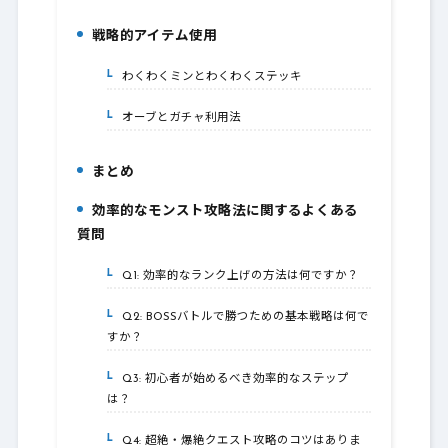
戦略的アイテム使用
6.
わくわくミンとわくわくステッキ
6-1.
オーブとガチャ利用法
6-2.
まとめ
7.
効率的なモンスト攻略法に関するよくある
8.
質問
Q1: 効率的なランク上げの方法は何ですか？
8-1.
Q2: BOSSバトルで勝つための基本戦略は何で
8-2.
すか？
Q3: 初心者が始めるべき効率的なステップ
8-3.
は？
Q4: 超絶・爆絶クエスト攻略のコツはありま
8-4.