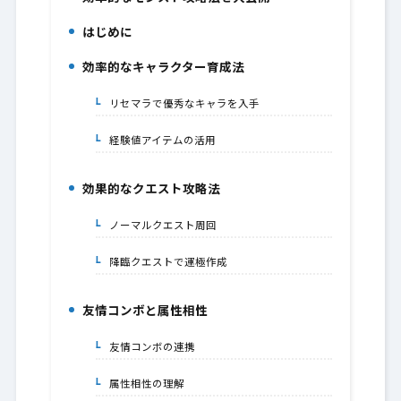
1.
はじめに
2.
効率的なキャラクター育成法
3.
リセマラで優秀なキャラを入手
3-1.
経験値アイテムの活用
3-2.
効果的なクエスト攻略法
4.
ノーマルクエスト周回
4-1.
降臨クエストで運極作成
4-2.
友情コンボと属性相性
5.
友情コンボの連携
5-1.
属性相性の理解
5-2.