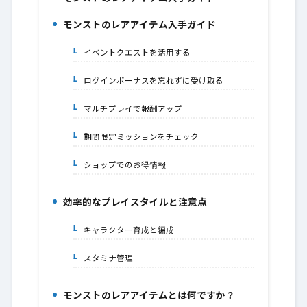
1.
モンストのレアアイテム入手ガイド
2.
イベントクエストを活用する
2-1.
ログインボーナスを忘れずに受け取る
2-2.
マルチプレイで報酬アップ
2-3.
期間限定ミッションをチェック
2-4.
ショップでのお得情報
2-5.
効率的なプレイスタイルと注意点
3.
キャラクター育成と編成
3-1.
スタミナ管理
3-2.
モンストのレアアイテムとは何ですか？
4.