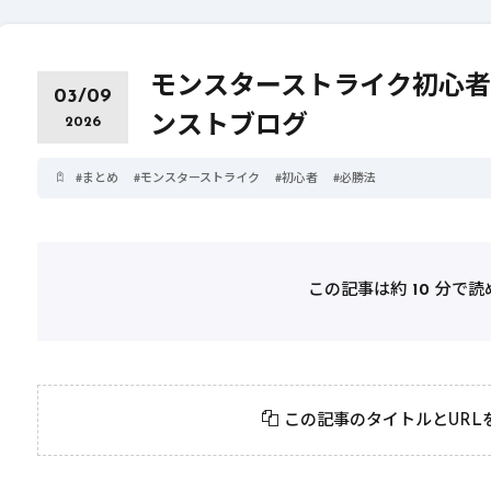
モンスターストライク初心者必
03/09
ンストブログ
2026
#
まとめ
#
モンスターストライク
#
初心者
#
必勝法
この記事は約
10
分で読
2026年3月23日
#
パーティ
2026年3月23日
#
テクニック
モンスト攻略に役立
絶対に知って
この記事のタイトルとURL
つ！おすすめパーティ
モンスト攻略