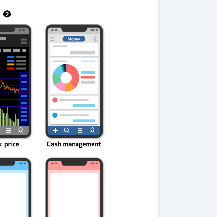
伝説を解明！
第