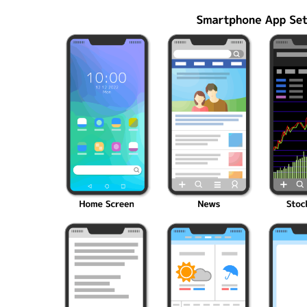
編成の秘訣
ク10選