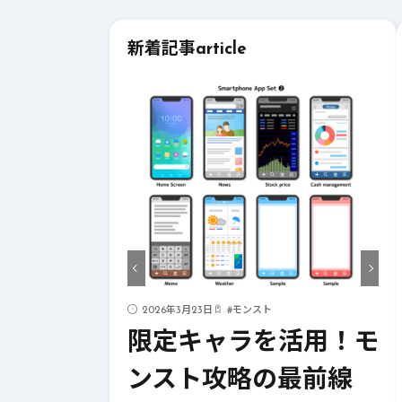
新着記事
article
ド
2026年3月23日
#
モンスト
ストライク
限定キャラを活用！モ
！成功への
ンスト攻略の最前線