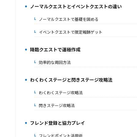
ノーマルクエストとイベントクエストの違い
3.
ノーマルクエストで基礎を固める
3-1.
イベントクエストで限定報酬ゲット
3-2.
降臨クエストで運極作成
4.
効率的な周回方法
4-1.
わくわくステージと閃きステージ攻略法
5.
わくわくステージ攻略法
5-1.
閃きステージ攻略法
5-2.
フレンド登録と協力プレイ
6.
フレンドポイント活用術
6-1.