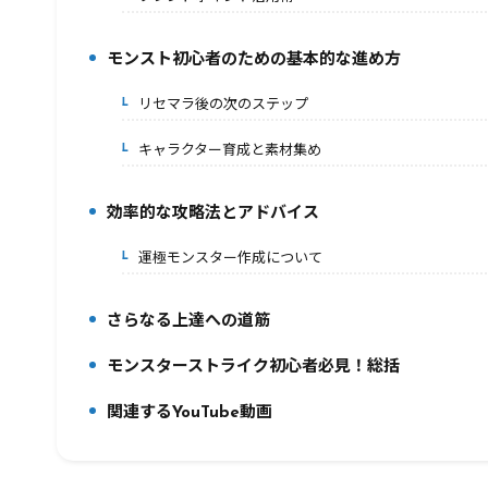
モンスト初心者のための基本的な進め方
7.
リセマラ後の次のステップ
7-1.
キャラクター育成と素材集め
7-2.
効率的な攻略法とアドバイス
8.
運極モンスター作成について
8-1.
さらなる上達への道筋
9.
モンスターストライク初心者必見！総括
10.
関連するYouTube動画
11.