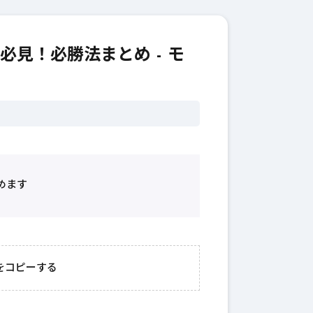
見！必勝法まとめ - モ
めます
2026年3月23日
#
ガチャ
202
おきたい
ガチャ運がアップする
モ
をコピーする
テクニッ
かも？モンストの都市
初