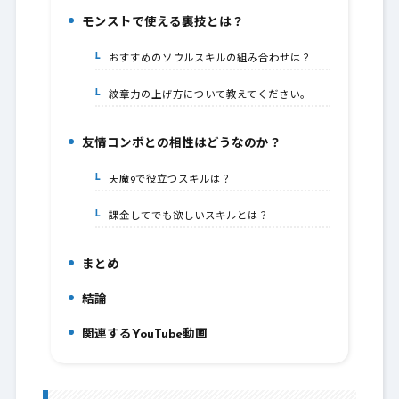
モンストで使える裏技とは？
5.
おすすめのソウルスキルの組み合わせは？
5-1.
紋章力の上げ方について教えてください。
5-2.
友情コンボとの相性はどうなのか？
6.
天魔9で役立つスキルは？
6-1.
課金してでも欲しいスキルとは？
6-2.
まとめ
7.
結論
8.
関連するYouTube動画
9.