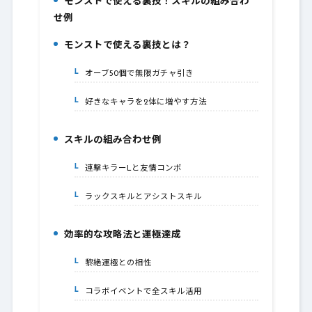
モンストで使える裏技！スキルの組み合わ
1.
せ例
モンストで使える裏技とは？
2.
オーブ50個で無限ガチャ引き
2-1.
好きなキャラを2体に増やす方法
2-2.
スキルの組み合わせ例
3.
連撃キラーLと友情コンボ
3-1.
ラックスキルとアシストスキル
3-2.
効率的な攻略法と運極達成
4.
黎絶運極との相性
4-1.
コラボイベントで全スキル活用
4-2.