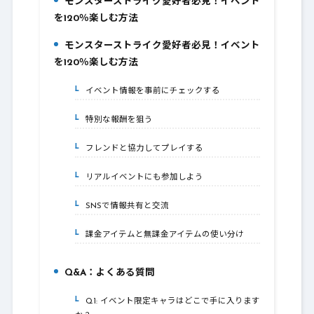
モンスターストライク愛好者必見！イベント
1.
を120％楽しむ方法
モンスターストライク愛好者必見！イベント
2.
を120％楽しむ方法
イベント情報を事前にチェックする
2-1.
特別な報酬を狙う
2-2.
フレンドと協力してプレイする
2-3.
リアルイベントにも参加しよう
2-4.
SNSで情報共有と交流
2-5.
課金アイテムと無課金アイテムの使い分け
2-6.
Q&A：よくある質問
3.
Q1: イベント限定キャラはどこで手に入ります
3-1.