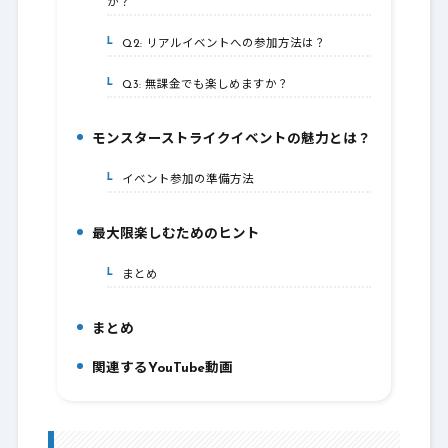
か？
Q2: リアルイベントへの参加方法は？
3-2.
Q3: 無課金でも楽しめますか？
3-3.
モンスターストライクイベントの魅力とは？
4.
イベント参加の準備方法
4-1.
最大限楽しむためのヒント
5.
まとめ
5-1.
まとめ
6.
関連するYouTube動画
7.