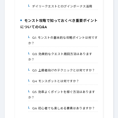
デイリークエストとログインボーナス活用
4-2.
モンスト攻略で知っておくべき重要ポイント
5.
についてのQ&A
Q1: モンストの基本的な攻略ポイントは何です
5-1.
か？
Q2: 効果的なクエスト周回方法はあります
5-2.
か？
Q3: 上級者向けのテクニックとは何ですか？
5-3.
Q4: モンスポットとは何ですか？
5-4.
Q5: 効率よくポイントを稼ぐ方法はあります
5-5.
か？
Q6: 初心者でも楽しめる要素はありますか？
5-6.