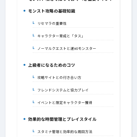
1.
モンスト攻略の基礎知識
2.
リセマラの重要性
2-1.
キャラクター育成と「タス」
2-2.
ノーマルクエストと運90モンスター
2-3.
上級者になるためのコツ
3.
攻略サイトとの付き合い方
3-1.
フレンドシステムと協力プレイ
3-2.
イベントと限定キャラクター獲得
3-3.
効果的な時間管理とプレイスタイル
4.
スタミナ管理と効率的な周回方法
4-1.