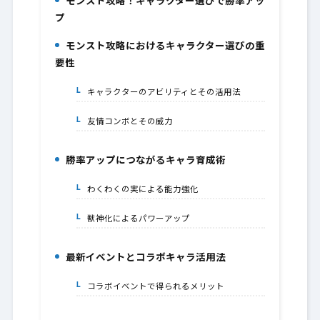
モンスト攻略！キャラクター選びで勝率アッ
1.
プ
モンスト攻略におけるキャラクター選びの重
2.
要性
キャラクターのアビリティとその活用法
2-1.
友情コンボとその威力
2-2.
勝率アップにつながるキャラ育成術
3.
わくわくの実による能力強化
3-1.
獣神化によるパワーアップ
3-2.
最新イベントとコラボキャラ活用法
4.
コラボイベントで得られるメリット
4-1.