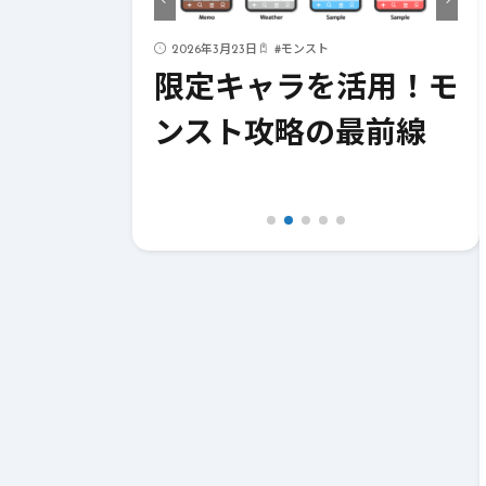
ド
2026年3月23日
#
モンスト
ストライク
限定キャラを活用！モ
！成功への
ンスト攻略の最前線