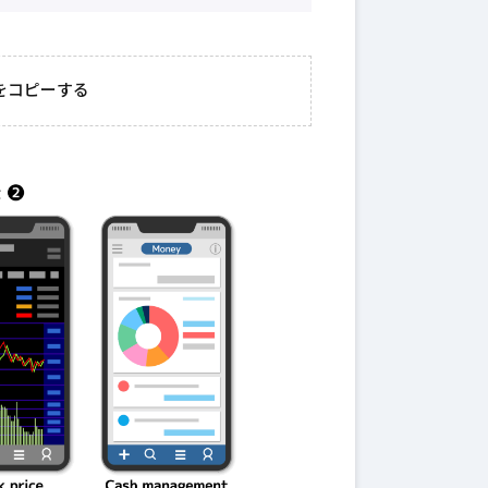
2026年3月23日
#
ガチャ
202
おきたい
ガチャ運がアップする
モ
をコピーする
テクニッ
かも？モンストの都市
初
伝説を解明！
第