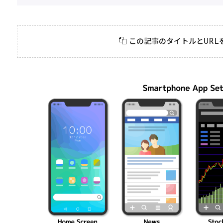
2026年3月23日
#
パーティ
2026年3月23日
#
テクニック
モンスト攻略に役立
絶対に知って
この記事のタイトルとURL
つ！おすすめパーティ
モンスト攻略
編成の秘訣
ク10選