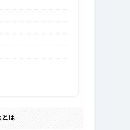
？
。
力とは