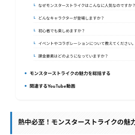
なぜモンスターストライクはこんなに人気なのですか
6-1.
どんなキャラクターが登場しますか？
6-2.
初心者でも楽しめますか？
6-3.
イベントやコラボレーションについて教えてください
6-4.
課金要素はどのようになっていますか？
6-5.
モンスターストライクの魅力を総括する
7.
関連するYouTube動画
8.
熱中必至！モンスターストライクの魅