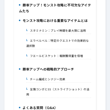
勝率アップ！モンスト攻略に不可欠なアイテ
1.
ムたち
モンスト攻略における重要なアイテムとは
2.
スタミナミン：プレイ時間を最大限に活用
2-1.
エラベルベル：特定のクエストでの効果的な
2-2.
選択肢
フエールビスケット：報酬獲得量を倍増
2-3.
勝率アップへの戦略的アプローチ
3.
チーム編成とシナジー効果
3-1.
友情コンボとSS（ストライクショット）の活
3-2.
用
よくある質問（Q&A）
4.