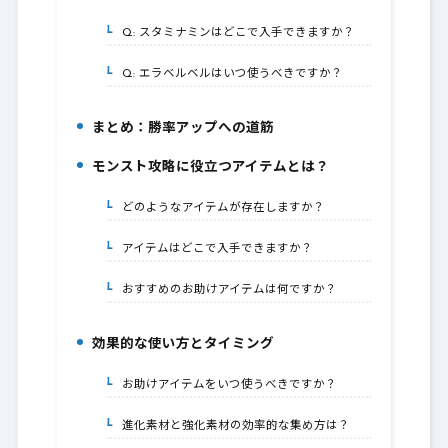
Q: スタミナミンはどこで入手できますか？
4-1.
Q: エラベルベルはいつ使うべきですか？
4-2.
まとめ：勝率アップへの道筋
5.
モンスト攻略に役立つアイテムとは？
6.
どのようなアイテムが存在しますか？
6-1.
アイテムはどこで入手できますか？
6-2.
おすすめのお助けアイテムは何ですか？
6-3.
効果的な使い方とタイミング
7.
お助けアイテムをいつ使うべきですか？
7-1.
進化素材と強化素材の効率的な集め方は？
7-2.