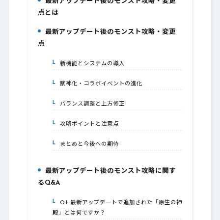
最新アップデート後のモンスト攻略・変更
1.
点とは
最新アップデート後のモンスト攻略・変更
2.
点
新機能とシステムの導入
2-1.
獣神化・コラボイベントの進化
2-2.
バランス調整と上方修正
2-3.
攻略ポイントと注意点
2-4.
まとめと今後への期待
2-5.
最新アップデート後のモンスト攻略に関す
3.
るQ&A
Q1: 最新アップデートで追加された「原生の神
3-1.
殿」とは何ですか？