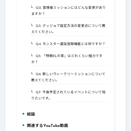
Q2: 冒険者ミッションにはどんな変更があり
3-2.
ますか？
Q3: グッジョブ設定方法の変更点について教
3-3.
えてください。
Q4: モンスター選抜登録機能とは何ですか？
3-4.
Q5: 「特級ELの実」はどれくらい強力です
3-5.
か？
Q6: 新しいウィークリーミッションについて
3-6.
教えてください。
Q7: 今後予定されているイベントについて知
3-7.
りたいです。
結論
4.
関連するYouTube動画
5.