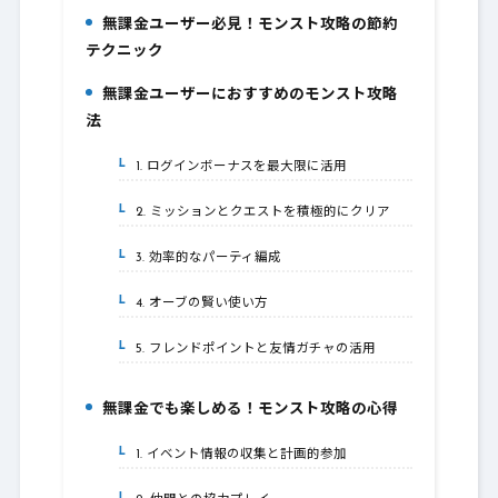
無課金ユーザー必見！モンスト攻略の節約
1.
テクニック
無課金ユーザーにおすすめのモンスト攻略
2.
法
1. ログインボーナスを最大限に活用
2-1.
2. ミッションとクエストを積極的にクリア
2-2.
3. 効率的なパーティ編成
2-3.
4. オーブの賢い使い方
2-4.
5. フレンドポイントと友情ガチャの活用
2-5.
無課金でも楽しめる！モンスト攻略の心得
3.
1. イベント情報の収集と計画的参加
3-1.