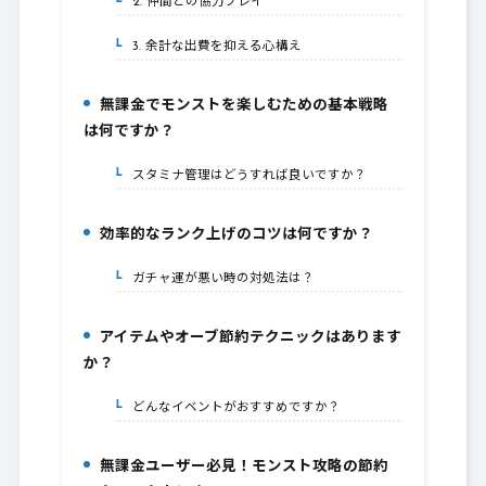
2. 仲間との協力プレイ
3-2.
3. 余計な出費を抑える心構え
3-3.
無課金でモンストを楽しむための基本戦略
4.
は何ですか？
スタミナ管理はどうすれば良いですか？
4-1.
効率的なランク上げのコツは何ですか？
5.
ガチャ運が悪い時の対処法は？
5-1.
アイテムやオーブ節約テクニックはあります
6.
か？
どんなイベントがおすすめですか？
6-1.
無課金ユーザー必見！モンスト攻略の節約
7.