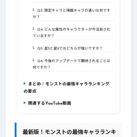
Q3: 限定キャラと降臨キャラの違いは何です
4-3.
か？
Q4: どんな属性のキャラクターが今注目され
4-4.
ていますか？
Q5: 星5と星6ではどちらが強いですか？
4-5.
Q6: 今後のアップデートで期待されることは
4-6.
何ですか？
まとめ：モンストの最強キャラランキング
5.
の要点
関連するYouTube動画
6.
最新版！モンストの最強キャラランキ