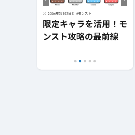
ド
2026年3月23日
#
モンスト
ストライク
限定キャラを活用！モ
！成功への
ンスト攻略の最前線