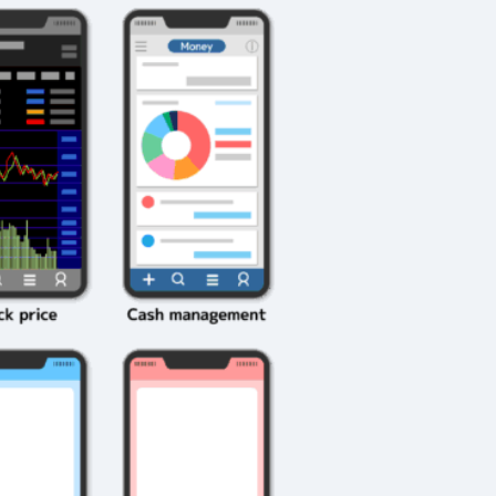
2026年3月23日
#
ガチャ
202
おきたい
ガチャ運がアップする
モ
テクニッ
かも？モンストの都市
初
伝説を解明！
第