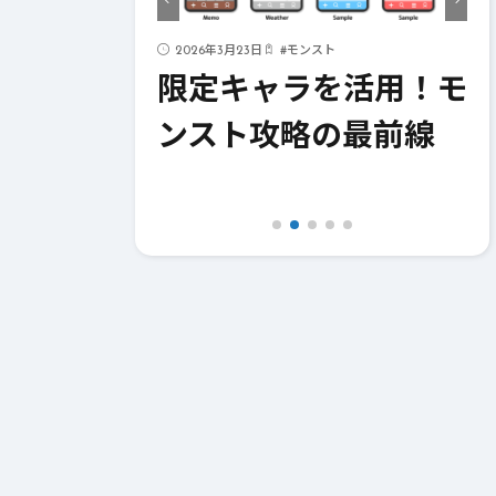
ド
2026年3月23日
#
モンスト
ストライク
限定キャラを活用！モ
！成功への
ンスト攻略の最前線