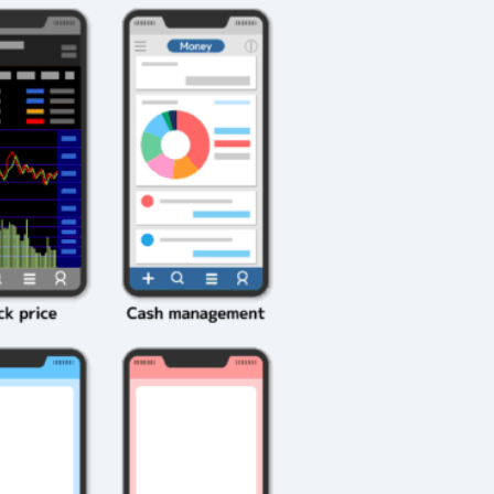
2026年3月23日
#
ガチャ
202
おきたい
ガチャ運がアップする
モ
テクニッ
かも？モンストの都市
初
伝説を解明！
第