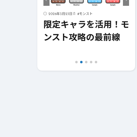
ド
2026年3月23日
#
モンスト
ストライク
限定キャラを活用！モ
！成功への
ンスト攻略の最前線