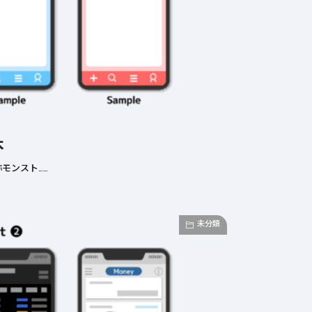
本
モンスト……
未分類