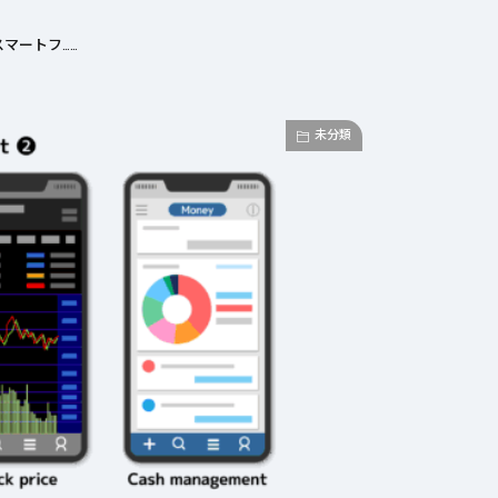
マートフ……
未分類