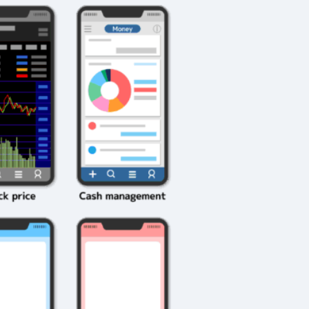
2026年3月23日
#
ガチャ
202
おきたい
ガチャ運がアップする
モ
テクニッ
かも？モンストの都市
初
伝説を解明！
第