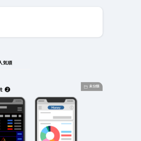
人気順
未分類
2026年3月23日
#
ガチャ
202
おきたい
ガチャ運がアップする
モ
テクニッ
かも？モンストの都市
初