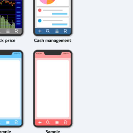
伝説を解明！
第