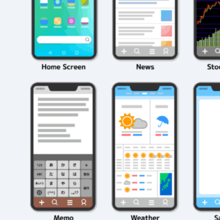
編成の秘訣
ク10選