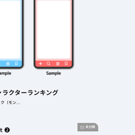
ャラクターランキング
ク（モン……
未分類