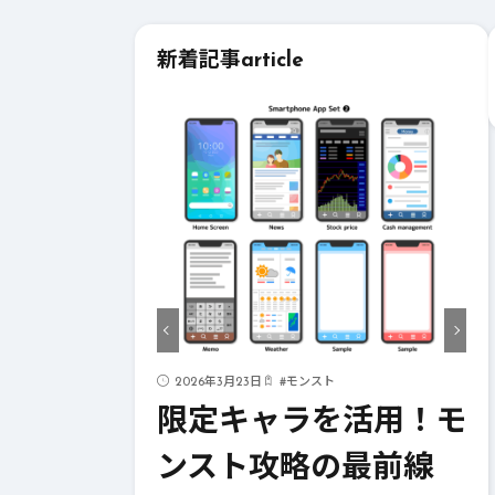
新着記事
article
ド
2026年3月23日
#
モンスト
ストライク
限定キャラを活用！モ
！成功への
ンスト攻略の最前線