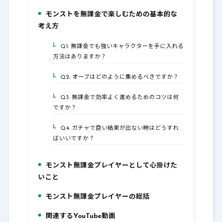
モンストを無課金で楽しむための基本的な
6.
考え方
Q1: 無課金でも強いキャラクターを手に入れる
6-1.
方法はありますか？
Q2: オーブはどのように集めるべきですか？
6-2.
Q3: 無課金で効率よく進めるためのコツは何
6-3.
ですか？
Q4: ガチャで良い結果が出ない時はどうすれ
6-4.
ばいいですか？
モンスト無課金プレイヤーとして心掛けた
7.
いこと
モンスト無課金プレイヤーの総括
8.
関連するYouTube動画
9.