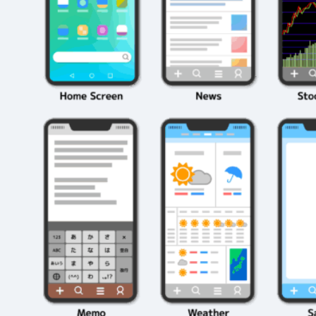
編成の秘訣
ク10選