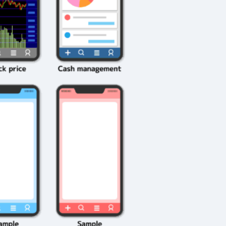
伝説を解明！
第