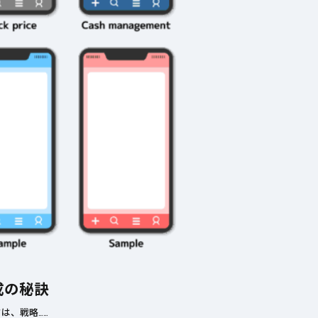
成の秘訣
は、戦略……