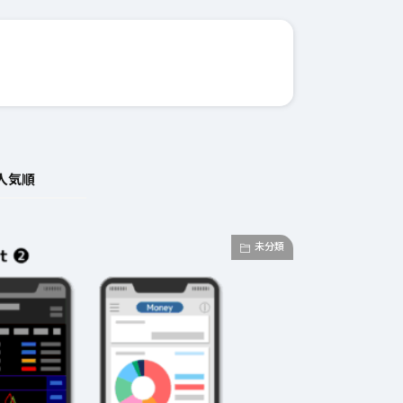
人気順
未分類
2026年3月23日
#
ガチャ
202
おきたい
ガチャ運がアップする
モ
テクニッ
かも？モンストの都市
初