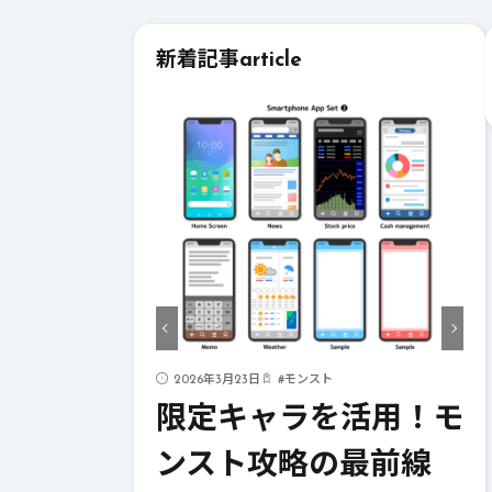
新着記事
article
ド
2026年3月23日
#
モンスト
ストライク
限定キャラを活用！モ
！成功への
ンスト攻略の最前線