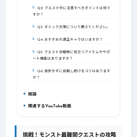
Q2: クエスト中に注意すべきポイントは何で
3-2.
すか？
Q3: ギミック対策について教えてください。
3-3.
Q4: おすすめの適正キャラはいますか？
3-4.
Q5: クエスト攻略時に役立つアイテムやサポ
3-5.
ート機能はありますか？
Q6: 挫折せずに挑戦し続けるコツはあります
3-6.
か？
結論
4.
関連するYouTube動画
5.
挑戦！モンスト最難関クエストの攻略