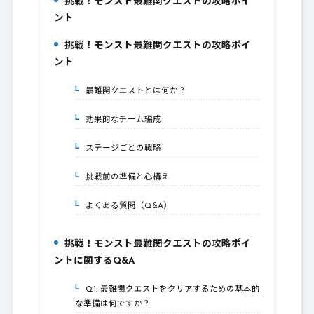
挑戦！モンスト最難関クエストの攻略ポイ
1.
ント
挑戦！モンスト最難関クエストの攻略ポイ
2.
ント
最難関クエストとは何か？
2-1.
効果的なチーム編成
2-2.
ステージごとの戦略
2-3.
挑戦前の準備と心構え
2-4.
よくある質問（Q&A）
2-5.
挑戦！モンスト最難関クエストの攻略ポイ
3.
ントに関するQ&A
Q1: 最難関クエストをクリアするための基本的
3-1.
な準備は何ですか？