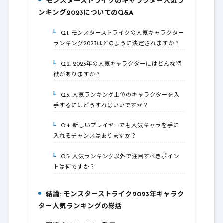
モンスターストライクのキャラクター人気ラ
5.
ンキング2023についてのQ&A
Q1: モンスターストライクの人気キャラクター
5-1.
ランキング2023はどのように決定されますか？
Q2: 2023年の人気キャラクターにはどんな特
5-2.
徴がありますか？
Q3: 人気ランキング上位のキャラクターを入
5-3.
手するにはどうすればいいですか？
Q4: 新しいプレイヤーでも人気キャラを手に
5-4.
入れるチャンスはありますか？
Q5: 人気ランキング以外で注目すべきポイン
5-5.
トは何ですか？
結論: モンスターストライク2023年キャラク
6.
ター人気ランキングの総括