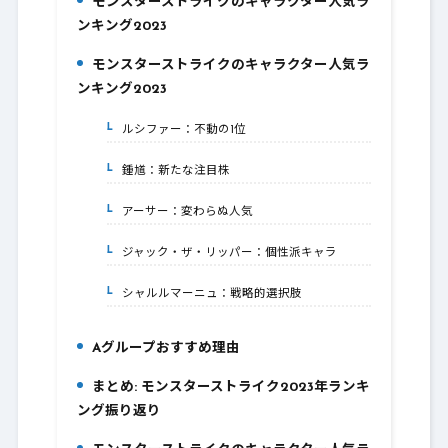
モンスターストライクのキャラクター人気ラ
1.
ンキング2023
モンスターストライクのキャラクター人気ラ
2.
ンキング2023
ルシファー：不動の1位
2-1.
鍾馗：新たな注目株
2-2.
アーサー：変わらぬ人気
2-3.
ジャック・ザ・リッパー：個性派キャラ
2-4.
シャルルマーニュ：戦略的選択肢
2-5.
Aグループおすすめ理由
3.
まとめ: モンスターストライク2023年ランキ
4.
ング振り返り