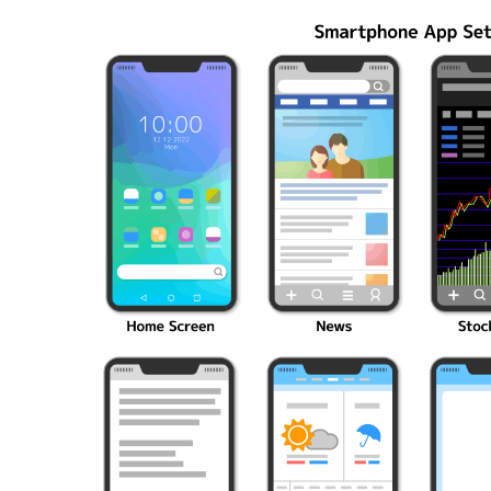
編成の秘訣
ク10選