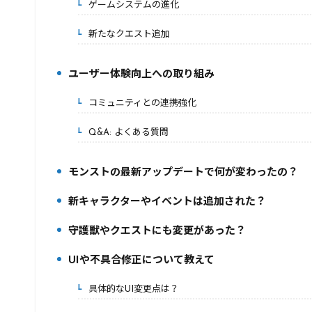
ゲームシステムの進化
2-3.
新たなクエスト追加
2-4.
ユーザー体験向上への取り組み
3.
コミュニティとの連携強化
3-1.
Q&A: よくある質問
3-2.
モンストの最新アップデートで何が変わったの？
4.
新キャラクターやイベントは追加された？
5.
守護獣やクエストにも変更があった？
6.
UIや不具合修正について教えて
7.
具体的なUI変更点は？
7-1.