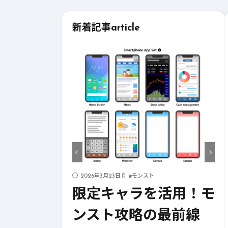
新着記事
article
ド
2026年3月23日
#
モンスト
ストライク
限定キャラを活用！モ
！成功への
ンスト攻略の最前線