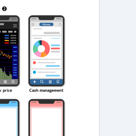
伝説を解明！
第