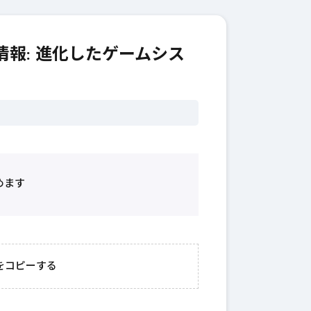
報: 進化したゲームシス
めます
2026年3月23日
#
ガチャ
202
おきたい
ガチャ運がアップする
モ
をコピーする
テクニッ
かも？モンストの都市
初