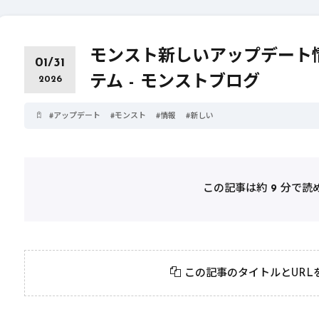
モンスト新しいアップデート情
01/31
テム - モンストブログ
2026
#
アップデート
#
モンスト
#
情報
#
新しい
この記事は約
9
分で読
2026年3月23日
#
パーティ
2026年3月23日
#
テクニック
モンスト攻略に役立
絶対に知って
この記事のタイトルとURL
つ！おすすめパーティ
モンスト攻略