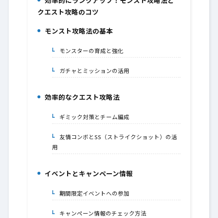
効率的にランクアップ！モンスト攻略法と
1.
クエスト攻略のコツ
モンスト攻略法の基本
2.
モンスターの育成と強化
2-1.
ガチャとミッションの活用
2-2.
効率的なクエスト攻略法
3.
ギミック対策とチーム編成
3-1.
友情コンボとSS（ストライクショット）の活
3-2.
用
イベントとキャンペーン情報
4.
期間限定イベントへの参加
4-1.
キャンペーン情報のチェック方法
4-2.