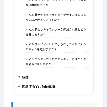
Q2: キャラクターデザインがモンストで重要
4-2.
な理由は何ですか？
Q3: 戦略性とキャラクターデザインはどのよ
4-3.
うに絡み合っていますか？
Q4: 新しいキャラクターが追加されるとどう
4-4.
影響しますか？
Q5: プレイヤーはどのようにしてお気に入り
4-5.
のキャラを選びますか？
Q6: モンストで人気のあるキャラにはどんな
4-6.
共通点がありますか？
結論
5.
関連するYouTube動画
6.