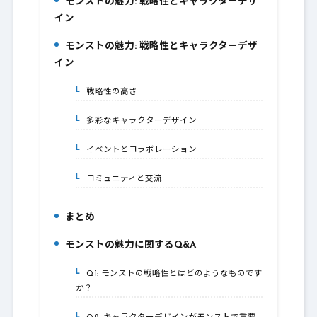
モンストの魅力: 戦略性とキャラクターデザ
1.
イン
モンストの魅力: 戦略性とキャラクターデザ
2.
イン
戦略性の高さ
2-1.
多彩なキャラクターデザイン
2-2.
イベントとコラボレーション
2-3.
コミュニティと交流
2-4.
まとめ
3.
モンストの魅力に関するQ&A
4.
Q1: モンストの戦略性とはどのようなものです
4-1.
か？