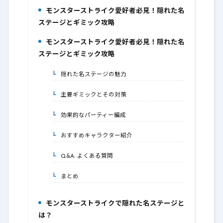
モンスターストライク愛好者必見！隠れた名
1.
ステージとギミック攻略
モンスターストライク愛好者必見！隠れた名
2.
ステージとギミック攻略
隠れた名ステージの魅力
2-1.
主要ギミックとその対策
2-2.
効果的なパーティー編成
2-3.
おすすめキャラクター紹介
2-4.
Q&A: よくある質問
2-5.
まとめ
2-6.
モンスターストライクで隠れた名ステージと
3.
は？