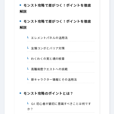
モンスト攻略で差がつく！ポイントを徹底
1.
解説
モンスト攻略で差がつく！ポイントを徹底
2.
解説
エレメントパネルの活用法
2-1.
友情コンボとバリア対策
2-2.
わくわくの実と魂の紋章
2-3.
高難易度クエストへの挑戦
2-4.
新キャラクター情報とその活用法
2-5.
モンスト攻略のポイントとは？
3.
Q1: 初心者が最初に意識すべきことは何です
3-1.
か？