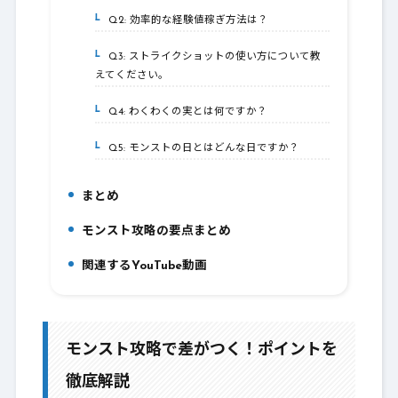
Q2: 効率的な経験値稼ぎ方法は？
3-2.
Q3: ストライクショットの使い方について教
3-3.
えてください。
Q4: わくわくの実とは何ですか？
3-4.
Q5: モンストの日とはどんな日ですか？
3-5.
まとめ
4.
モンスト攻略の要点まとめ
5.
関連するYouTube動画
6.
モンスト攻略で差がつく！ポイントを
徹底解説