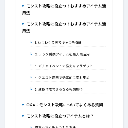
モンスト攻略に役立つ！おすすめアイテム活
1.
用法
モンスト攻略に役立つ！おすすめアイテム活
2.
用法
1. わくわくの実でキャラを強化
2-1.
2. ラック引換アイテムを最大限活用
2-2.
3. ガチャイベントで強力キャラゲット
2-3.
4. クエスト周回で効率的に素材集め
2-4.
5. 運極作成でさらなる報酬獲得
2-5.
Q&A：モンスト攻略についてよくある質問
3.
モンスト攻略に役立つアイテムとは？
4.