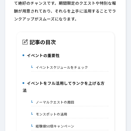
て絶好のチャンスです。期間限定のクエストや特別な報
酬が用意されており、それらを上手に活用することでラ
ンクアップがスムーズになります。
記事の目次
イベントの重要性
1.
イベントスケジュールをチェック
1-1.
イベントをフル活用してランクを上げる方
2.
法
ノーマルクエストの周回
2-1.
モンスポットの活用
2-2.
経験値50倍キャンペーン
2-3.