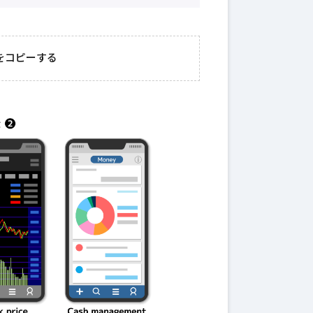
2026年3月23日
#
ガチャ
202
おきたい
ガチャ運がアップする
モ
をコピーする
テクニッ
かも？モンストの都市
初
伝説を解明！
第