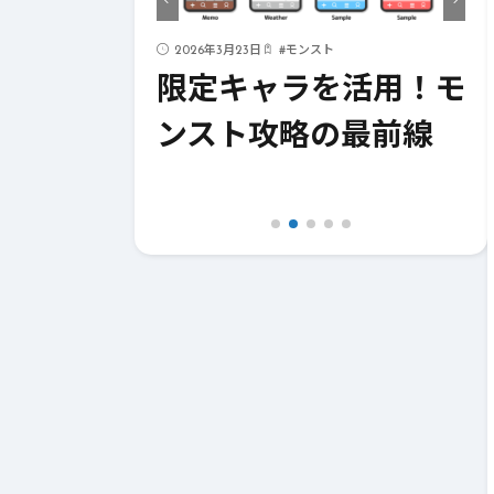
ド
2026年3月23日
#
モンスト
ストライク
限定キャラを活用！モ
！成功への
ンスト攻略の最前線