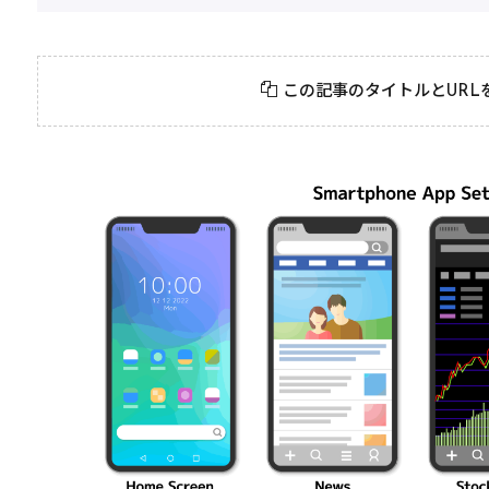
2026年3月23日
#
パーティ
2026年3月23日
#
テクニック
モンスト攻略に役立
絶対に知って
この記事のタイトルとURL
つ！おすすめパーティ
モンスト攻略
編成の秘訣
ク10選