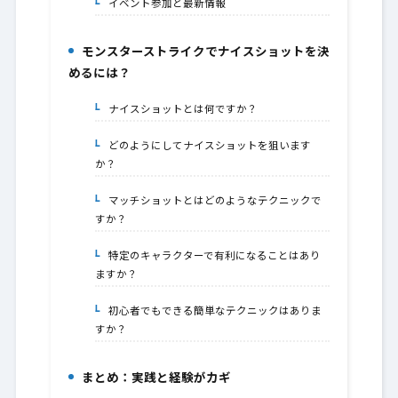
イベント参加と最新情報
5-1.
モンスターストライクでナイスショットを決
6.
めるには？
ナイスショットとは何ですか？
6-1.
どのようにしてナイスショットを狙います
6-2.
か？
マッチショットとはどのようなテクニックで
6-3.
すか？
特定のキャラクターで有利になることはあり
6-4.
ますか？
初心者でもできる簡単なテクニックはありま
6-5.
すか？
まとめ：実践と経験がカギ
7.