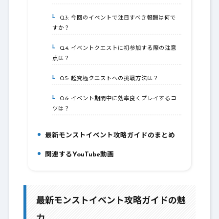
Q3: 今回のイベントで注目すべき報酬は何で
3-3.
すか？
Q4: イベントクエストに初参加する際の注意
3-4.
点は？
Q5: 超究極クエストへの挑戦方法は？
3-5.
Q6: イベント期間中に効率良くプレイするコ
3-6.
ツは？
最新モンストイベント攻略ガイドのまとめ
4.
関連するYouTube動画
5.
最新モンストイベント攻略ガイドの魅
力