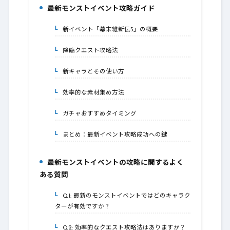
最新モンストイベント攻略ガイド
2.
新イベント「幕末維新伝5」の概要
2-1.
降臨クエスト攻略法
2-2.
新キャラとその使い方
2-3.
効率的な素材集め方法
2-4.
ガチャおすすめタイミング
2-5.
まとめ：最新イベント攻略成功への鍵
2-6.
最新モンストイベントの攻略に関するよく
3.
ある質問
Q1: 最新のモンストイベントではどのキャラク
3-1.
ターが有効ですか？
Q2: 効率的なクエスト攻略法はありますか？
3-2.