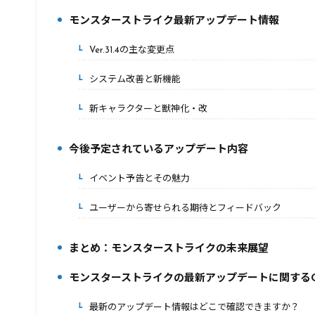
モンスターストライク最新アップデート情報
2.
Ver.31.4の主な変更点
2-1.
システム改善と新機能
2-2.
新キャラクターと獣神化・改
2-3.
今後予定されているアップデート内容
3.
イベント予告とその魅力
3-1.
ユーザーから寄せられる期待とフィードバック
3-2.
まとめ：モンスターストライクの未来展望
4.
モンスターストライクの最新アップデートに関するQ
5.
最新のアップデート情報はどこで確認できますか？
5-1.