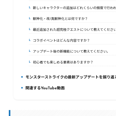
新しいキャラクターの追加はどれくらいの頻度で行わ
5-2.
獣神化・改/真獣神化とは何ですか？
5-3.
最近追加された超究極クエストについて教えてくださ
5-4.
コラボイベントはどんな内容ですか？
5-5.
アップデート後の新機能について教えてください。
5-6.
初心者でも楽しめる要素はありますか？
5-7.
モンスターストライクの最新アップデートを振り返
6.
関連するYouTube動画
7.