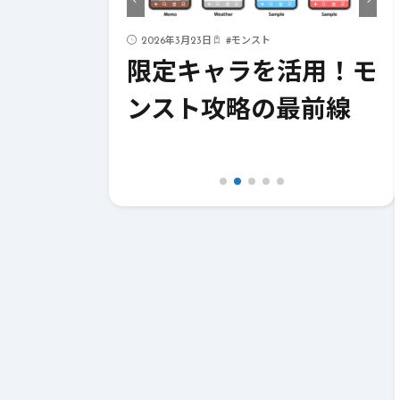
ド
2026年3月23日
#
モンスト
ストライク
限定キャラを活用！モ
！成功への
ンスト攻略の最前線