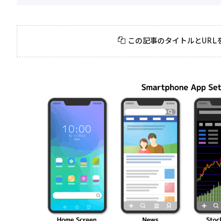
2026年3月23日
#
パーティ
2026年3月23日
#
テクニック
モンスト攻略に役立
絶対に知って
この記事のタイトルとURL
つ！おすすめパーティ
モンスト攻略
編成の秘訣
ク10選