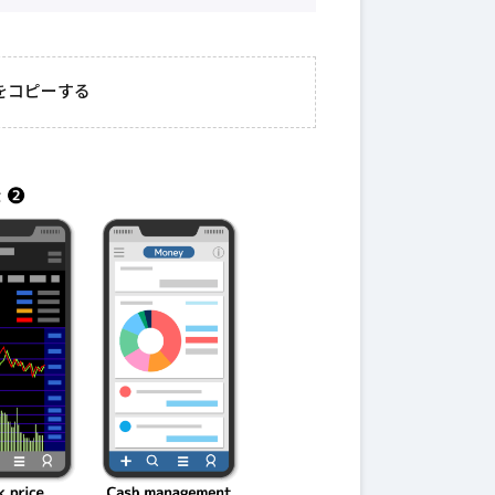
2026年3月23日
#
ガチャ
202
おきたい
ガチャ運がアップする
モ
をコピーする
テクニッ
かも？モンストの都市
初
伝説を解明！
第