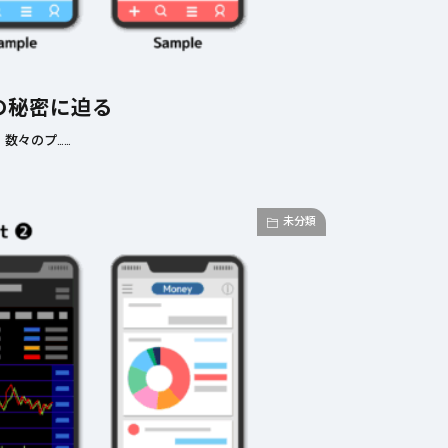
の秘密に迫る
数々のプ……
未分類