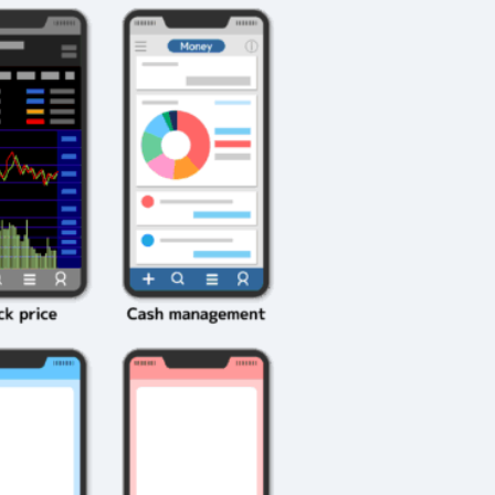
2026年3月23日
#
ガチャ
202
おきたい
ガチャ運がアップする
モ
テクニッ
かも？モンストの都市
初
伝説を解明！
第