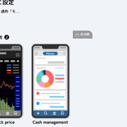
と設定
通称「モ……
未分類