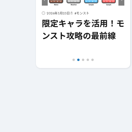
ド
2026年3月23日
#
モンスト
ストライク
限定キャラを活用！モ
！成功への
ンスト攻略の最前線