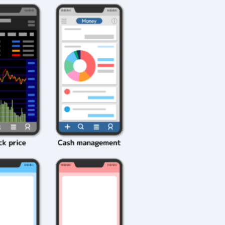
2026年3月23日
#
ガチャ
202
おきたい
ガチャ運がアップする
モ
テクニッ
かも？モンストの都市
初
伝説を解明！
第