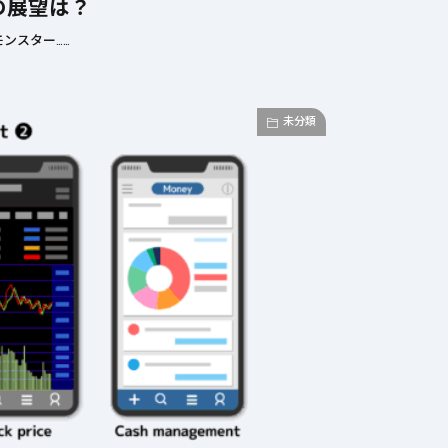
の展望は？
ンスター……
未分類