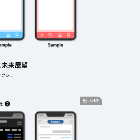
と未来展望
クシ……
未分類