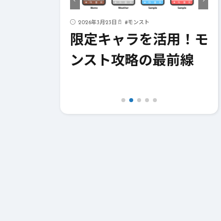
ド
2026年3月23日
#
モンスト
ストライク
限定キャラを活用！モ
！成功への
ンスト攻略の最前線