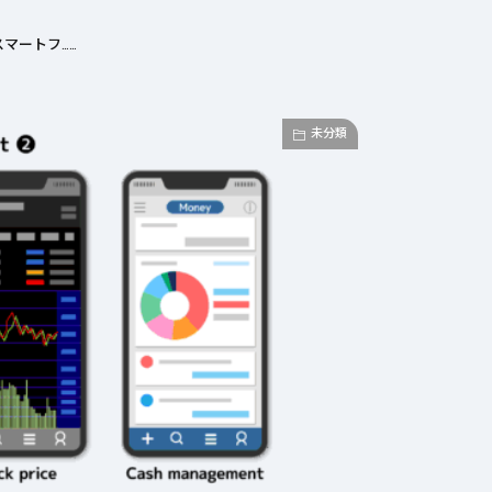
マートフ……
未分類