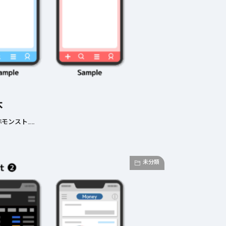
本
モンスト……
未分類