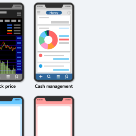
2026年3月23日
#
ガチャ
202
おきたい
ガチャ運がアップする
モ
テクニッ
かも？モンストの都市
初
伝説を解明！
第