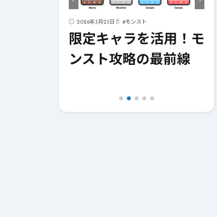
ド
2026年3月23日
#
モンスト
ストライク
限定キャラを活用！モ
！成功への
ンスト攻略の最前線