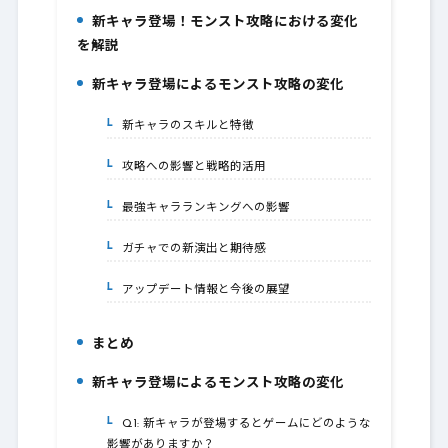
新キャラ登場！モンスト攻略における変化
1.
を解説
新キャラ登場によるモンスト攻略の変化
2.
新キャラのスキルと特徴
2-1.
攻略への影響と戦略的活用
2-2.
最強キャラランキングへの影響
2-3.
ガチャでの新演出と期待感
2-4.
アップデート情報と今後の展望
2-5.
まとめ
3.
新キャラ登場によるモンスト攻略の変化
4.
Q1: 新キャラが登場するとゲームにどのような
4-1.
影響がありますか？