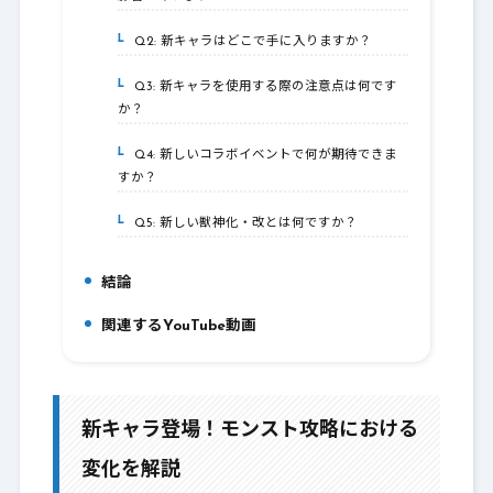
Q2: 新キャラはどこで手に入りますか？
4-2.
Q3: 新キャラを使用する際の注意点は何です
4-3.
か？
Q4: 新しいコラボイベントで何が期待できま
4-4.
すか？
Q5: 新しい獣神化・改とは何ですか？
4-5.
結論
5.
関連するYouTube動画
6.
新キャラ登場！モンスト攻略における
変化を解説